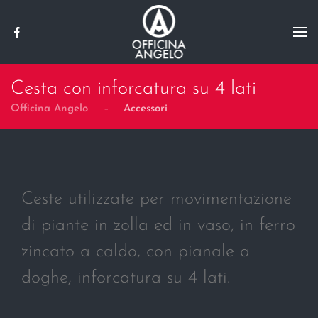
Skip to main content
Cesta con inforcatura su 4 lati
Officina Angelo
Accessori
Ceste utilizzate per movimentazione
di piante in zolla ed in vaso, in ferro
zincato a caldo, con pianale a
doghe, inforcatura su 4 lati.