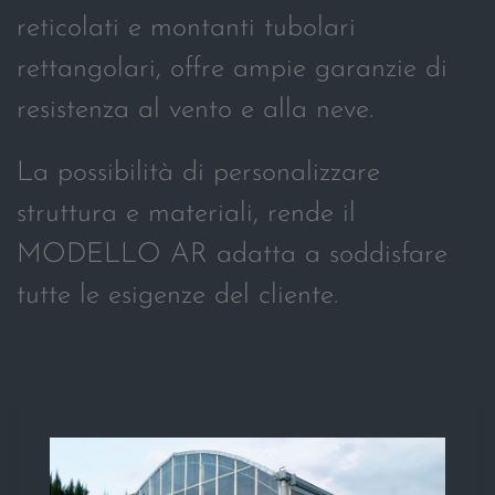
reticolati e montanti tubolari
rettangolari, offre ampie garanzie di
resistenza al vento e alla neve.
La possibilità di personalizzare
struttura e materiali, rende il
MODELLO AR adatta a soddisfare
tutte le esigenze del cliente.