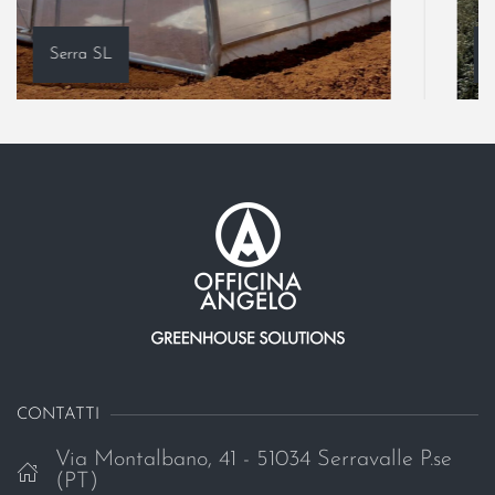
Serra SL
CONTATTI
Via Montalbano, 41 - 51034 Serravalle P.se
(PT)