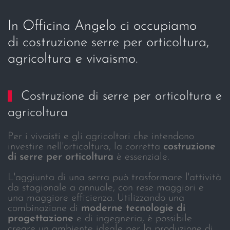
In Officina Angelo ci occupiamo
di costruzione serre per orticoltura,
agricoltura e vivaismo.
Costruzione di serre per orticoltura e
agricoltura
Per i vivaisti e gli agricoltori che intendono
investire nell'orticoltura, la corretta
costruzione
di serre per orticoltura
è essenziale.
L'aggiunta di una serra può trasformare l'attività
da stagionale a annuale, con rese maggiori e
una maggiore efficienza. Utilizzando una
combinazione di
moderne tecnologie di
progettazione
e di ingegneria, è possibile
creare un ambiente ideale per la produzione di