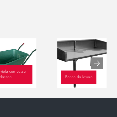
rriola con cassa
plastica
Banco da lavoro