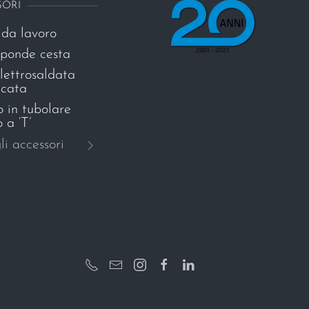
SORI
da lavoro
sponde cesta
lettrosaldata
icata
o in tubolare
 a ‘T’
li accessori