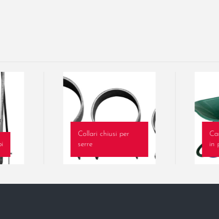
Collari chiusi per
Ca
pi
serre
in 