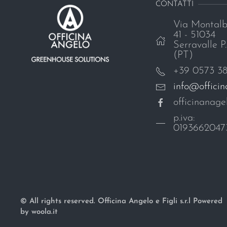
CONTATTI
Via Montalb
41 - 51034
Serravalle P.
(PT)
+39 0573 3
info@offici
officinanagel
p.iva:
0193662047
© All rights reserved. Officina Angelo e Figli s.r.l Powered
by woola.it