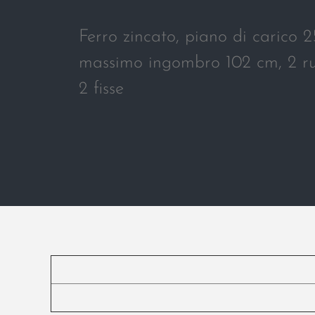
Ferro zincato, piano di carico 
massimo ingombro 102 cm, 2 ruo
2 fisse