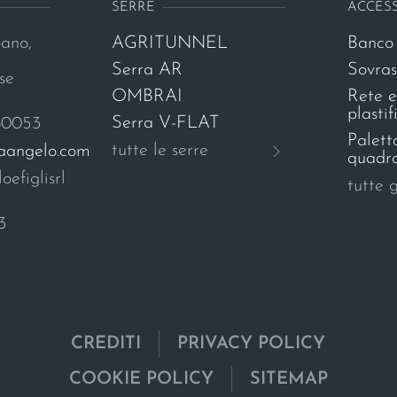
SERRE
ACCES
ano,
AGRITUNNEL
Banco 
Serra AR
Sovra
se
OMBRAI
Rete e
plastif
Serra V-FLAT
80053
Palett
tutte le serre
naangelo.com
quadro
oefiglisrl
tutte g
3
CREDITI
PRIVACY POLICY
COOKIE POLICY
SITEMAP