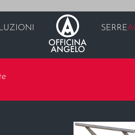
LUZIONI
SERRE
A
te