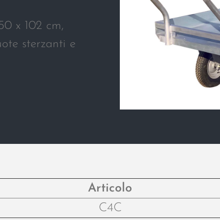
250 x 102 cm,
te sterzanti e
Articolo
C4C