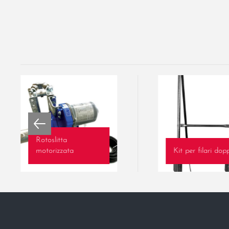
Rotoslitta
motorizzata
Kit per filari dop